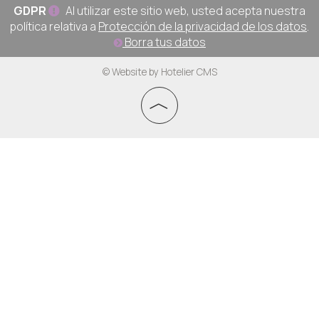
GDPR
Al utilizar este sitio web, usted acepta nuestra
política relativa a
Protección de la privacidad de los datos
.
Borra tus datos
© Website by Hotelier CMS
︿